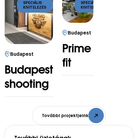
SPECIÁLIS
SPECIÁLIS
KIVITELEZÉS
KIVITELEZÉS
Budapest
Prime
Budapest
fit
Budapest
shooting
További projektjeink
További üzletágak