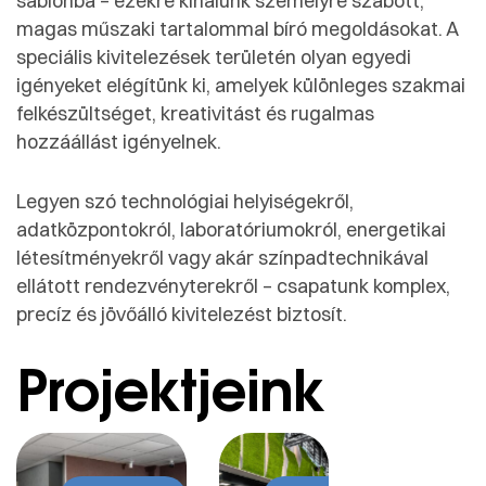
sablonba –
ezekre
kínálunk
személyre
szabott,
magas
műszaki
tartalommal
bíró
megoldásokat.
A
speciális
kivitelezések
területén
olyan
egyedi
igényeket
elégítünk
ki,
amelyek
különleges
szakmai
felkészültséget,
kreativitást
és
rugalmas
hozzáállást
igényelnek.
Legyen
szó
technológiai
helyiségekről,
adatközpontokról,
laboratóriumokról,
energetikai
létesítményekről
vagy
akár
színpadtechnikával
ellátott
rendezvényterekről –
csapatunk
komplex,
precíz
és
jövőálló
kivitelezést
biztosít.
Projektjeink