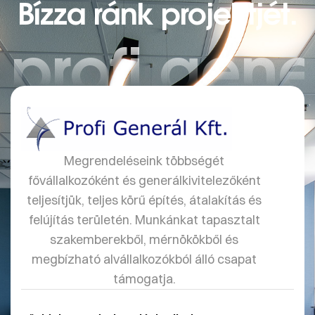
Bízza ránk projektjét.
profi gene
Megrendeléseink többségét
fővállalkozóként és generálkivitelezőként
teljesítjük, teljes körű építés, átalakítás és
felújítás területén. Munkánkat tapasztalt
szakemberekből, mérnökökből és
megbízható alvállalkozókból álló csapat
támogatja.