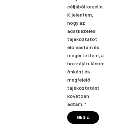
céljából kezelje.
Kijelentem,
hogy az
adatkezelési
tájékoztatót
elolvastam és
megértettem, a
hozzájárulásom
önként és
megfelelő
tájékoztatást
követően
adtam. *
Elküld