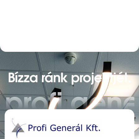
Bízza ránk projektjét.
profi gene