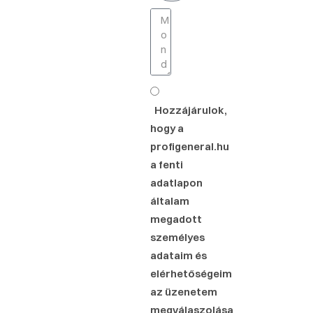
Hozzájárulok,
hogy a
profigeneral.hu
a fenti
adatlapon
általam
megadott
személyes
adataim és
elérhetőségeim
az üzenetem
megválaszolása